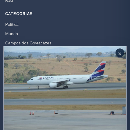
RSS
CATEGORIAS
Política
Mundo
Campos dos Goytacazes
×
Brasil
Opinião
Rio de Janeiro
Polícia
SIGA-NOS
Receba nossas publicações