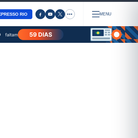
XPRESSO RIO
•••
MENU
59 DIAS
O
faltam