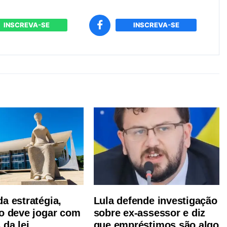
INSCREVA-SE
INSCREVA-SE
da estratégia,
Lula defende investigação
io deve jogar com
sobre ex-assessor e diz
 da lei
que empréstimos são algo