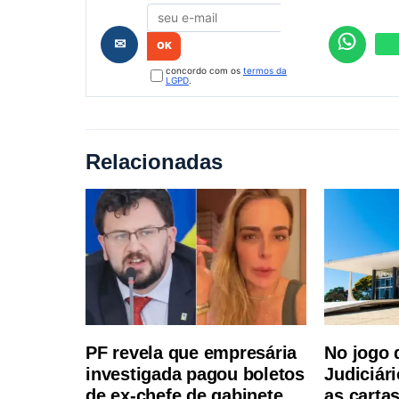
✉
concordo com os
termos da
LGPD
.
Relacionadas
PF revela que empresária
No jogo 
investigada pagou boletos
Judiciár
de ex-chefe de gabinete
as cartas