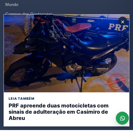
Mundo
Campos dos Goytacazes
×
Brasil
Opinião
Rio de Janeiro
Polícia
SIGA-NOS
LEIA TAMBÉM
Receba nossas publicações
PRF apreende duas motocicletas com
sinais de adulteração em Casimiro de
Inscreva-se
Abreu