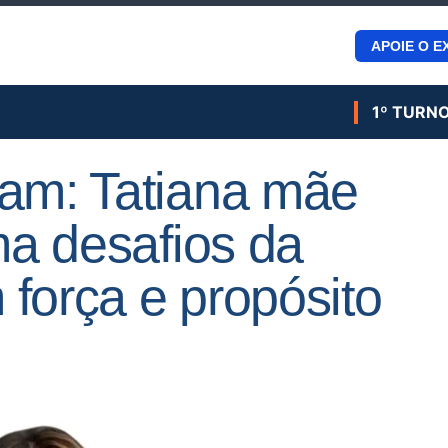
APOIE O E
1º TURN
ram: Tatiana mãe
ma desafios da
força e propósito