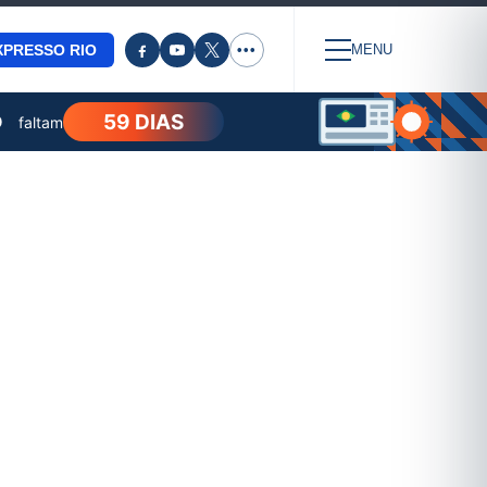
XPRESSO RIO
•••
MENU
59 DIAS
O
faltam