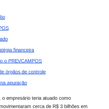
Rio
MPOS
tado
égia financeira
gado o PREVCAMPOS
e órgãos de controle
 na apuração
, o empresário teria atuado como
 movimentaram cerca de R$ 3 bilhões em