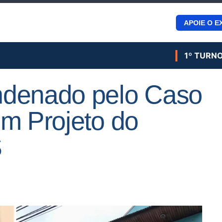
APOIE O E
1º TURN
ndenado pelo Caso
m Projeto do
S