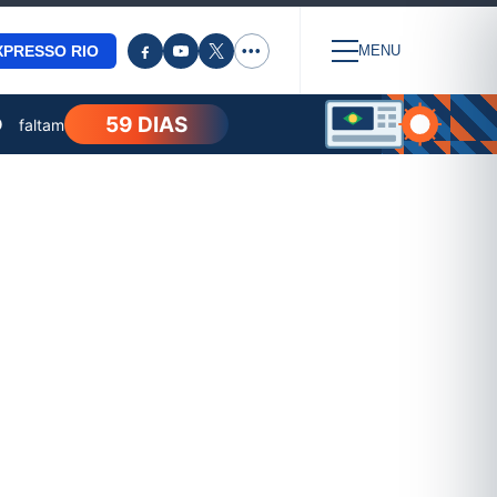
XPRESSO RIO
•••
MENU
59 DIAS
O
faltam