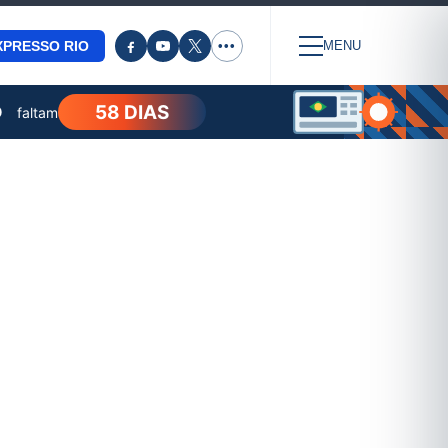
XPRESSO RIO
•••
MENU
58 DIAS
O
faltam