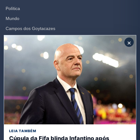
Política
Mundo
Campos dos Goytacazes
Brasil
×
Opinião
Polícia
Rio de Janeiro
SIGA-NOS
Receba nossas publicações
LEIA TAMBÉM
Inscreva-se
Cúpula da Fifa blinda Infantino após