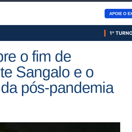
APOIE O E
1º TURN
re o fim de
te Sangalo e o
vida pós-pandemia