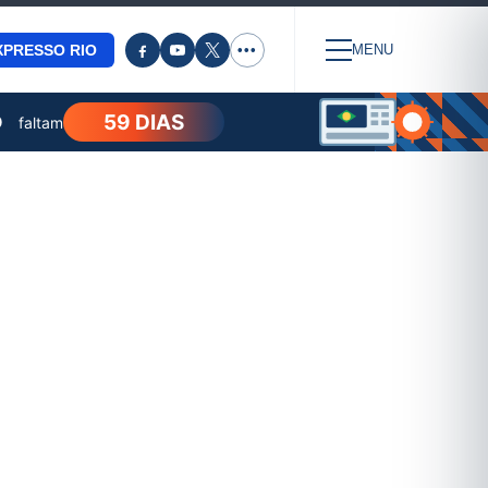
XPRESSO RIO
•••
MENU
59 DIAS
O
faltam