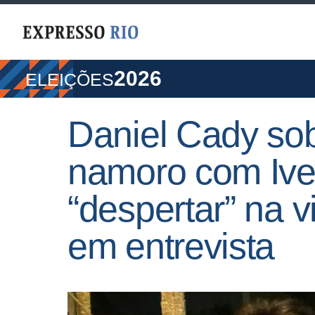
2026
ELEIÇÕES
Daniel Cady sob
namoro com Ive
“despertar” na 
em entrevista