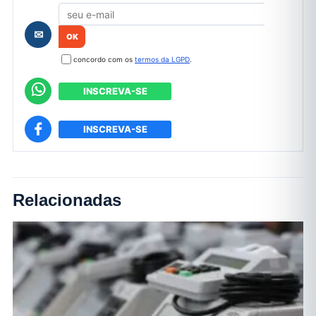
✉
concordo com os
termos da LGPD
.
INSCREVA-SE
INSCREVA-SE
Relacionadas