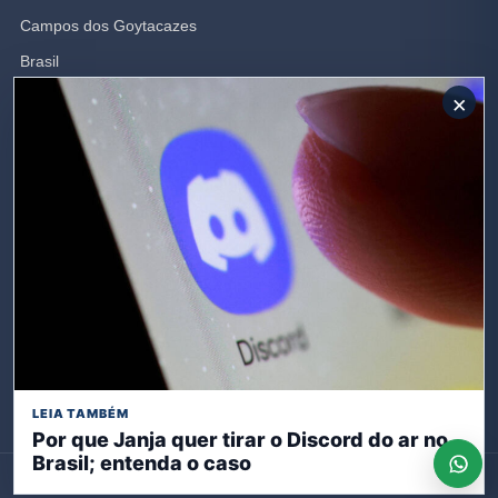
Campos dos Goytacazes
Brasil
Opinião
×
Polícia
Rio de Janeiro
SIGA-NOS
Receba nossas publicações
Inscreva-se
LEIA TAMBÉM
Por que Janja quer tirar o Discord do ar no
Brasil; entenda o caso
© 2026 Expresso Rio. Todos os direitos reservados.