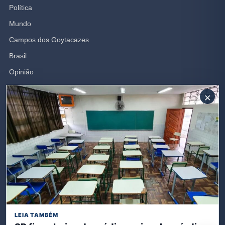
Política
Mundo
Campos dos Goytacazes
Brasil
Opinião
Polícia
×
Rio de Janeiro
SIGA-NOS
Receba nossas publicações
Inscreva-se
LEIA TAMBÉM