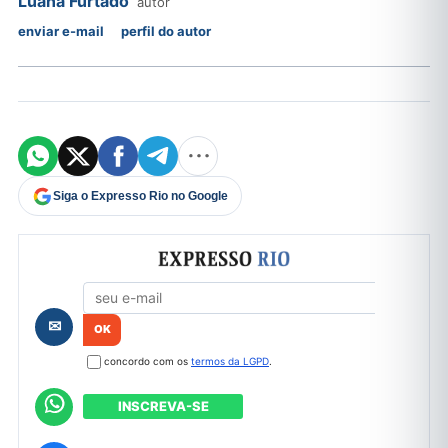
Luana Furtado
autor
enviar e-mail
perfil do autor
Siga o Expresso Rio no Google
Formulário de cadastro
✉
concordo com os
termos da LGPD
.
INSCREVA-SE