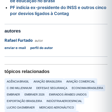
de educação no Brasil
PF indicia ex-presidente do INSS e outros cinco
por desvios ligados à Contag
autores
Rafael Furtado
autor
enviar e-mail
perfil do autor
tópicos relacionados
AGÊNCIA BRASIL
AVIAÇÃO BRASILEIRA
AVIAÇÃO COMERCIAL
C-390 MILLENNIUM
DEFESA E SEGURANÇA
ECONOMIA BRASILEIRA
EMBRAER
EMBRAER 2026
EMIRADOS ÁRABES UNIDOS
EXPORTAÇÃO BRASILEIRA
INDÚSTRIA AEROESPACIAL
LUCRO DA EMBRAER
MERCADO AERONÁUTICO