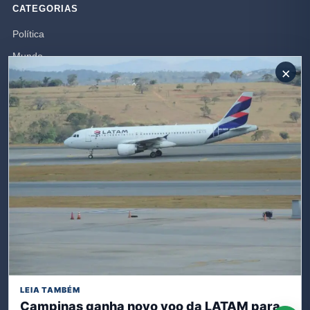
CATEGORIAS
Política
Mundo
×
Campos dos Goytacazes
Brasil
Opinião
Polícia
Rio de Janeiro
SIGA-NOS
Receba nossas publicações
LEIA TAMBÉM
Campinas ganha novo voo da LATAM para
Inscreva-se