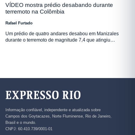
VÍDEO mostra prédio desabando durante
terremoto na Colômbia
Rafael Furtado
Um prédio de quatro andares desabou em Manizales
durante o terremoto de magnitude 7,4 que atingiu…
Informação confiável, independente e atualizada sobre
Campos dos Goytacazes, Norte Fluminense, Rio de Janeiro,
Brasil e o mundo.
CNPJ: 60.410.739/0001-01