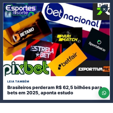
Campos dos Goytacazes
×
Brasil
Opinião
Polícia
Rio de Janeiro
SIGA-NOS
Receba nossas publicações
LEIA TAMBÉM
Brasileiros perderam R$ 62,5 bilhões para
Inscreva-se
bets em 2025, aponta estudo
© 2026 Expresso Rio. Todos os direitos reservados.