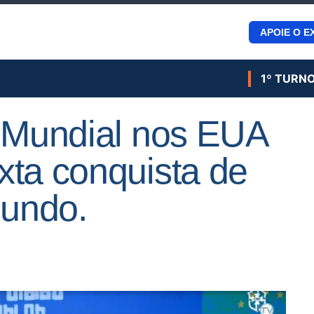
APOIE O E
1º TURN
o Mundial nos EUA
xta conquista de
undo.