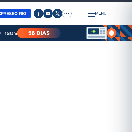
XPRESSO RIO
•••
MENU
56 DIAS
O
faltam