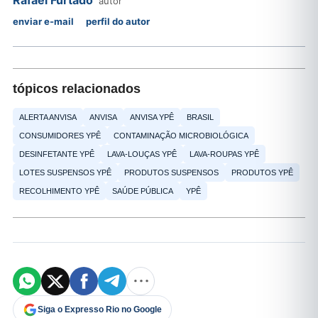
Rafael Furtado
autor
enviar e-mail
perfil do autor
tópicos relacionados
ALERTA ANVISA
ANVISA
ANVISA YPÊ
BRASIL
CONSUMIDORES YPÊ
CONTAMINAÇÃO MICROBIOLÓGICA
DESINFETANTE YPÊ
LAVA-LOUÇAS YPÊ
LAVA-ROUPAS YPÊ
LOTES SUSPENSOS YPÊ
PRODUTOS SUSPENSOS
PRODUTOS YPÊ
RECOLHIMENTO YPÊ
SAÚDE PÚBLICA
YPÊ
Siga o Expresso Rio no Google