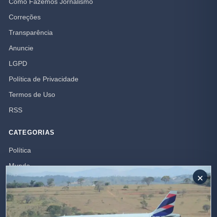
Como Fazemos Jornalismo
Correções
Transparência
Anuncie
LGPD
Política de Privacidade
Termos de Uso
RSS
CATEGORIAS
Política
Mundo
×
Campos dos Goytacazes
Brasil
Opinião