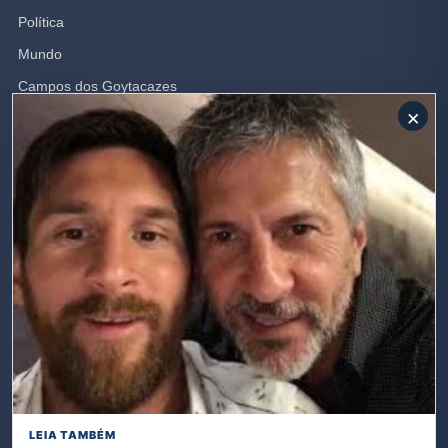
Política
Mundo
Campos dos Goytacazes
×
Brasil
Opinião
Rio de Janeiro
Polícia
SIGA-NOS
Receba nossas publicações
Inscreva-se
LEIA TAMBÉM