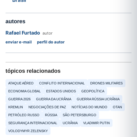
autores
Rafael Furtado
autor
enviar e-mail
perfil do autor
tópicos relacionados
ATAQUE AÉREO
CONFLITO INTERNACIONAL
DRONES MILITARES
ECONOMIA GLOBAL
ESTADOS UNIDOS
GEOPOLÍTICA
GUERRA 2026
GUERRA DA UCRÂNIA
GUERRA RÚSSIA UCRÂNIA
KREMLIN
NEGOCIAÇÕES DE PAZ
NOTÍCIAS DO MUNDO
OTAN
PETRÓLEO RUSSO
RÚSSIA
SÃO PETERSBURGO
SEGURANÇA INTERNACIONAL
UCRÂNIA
VLADIMIR PUTIN
VOLODYMYR ZELENSKY