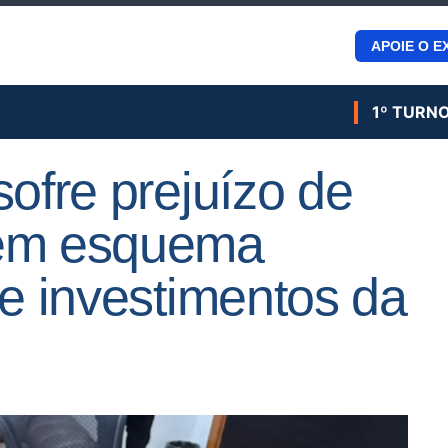
APOIE O E
1º TURN
sofre prejuízo de
 em esquema
de investimentos da