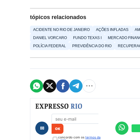
tópicos relacionados
ACIDENTE NO RIO DE JANEIRO
AÇÕES INFLADAS
AM
DANIEL VORCARO
FUNDO TEXAS I
MERCADO FINAN
POLÍCIA FEDERAL
PREVIDÊNCIA DO RIO
RECUPERAÇ
Formulário de cadastro
✉
concordo com os
termos da