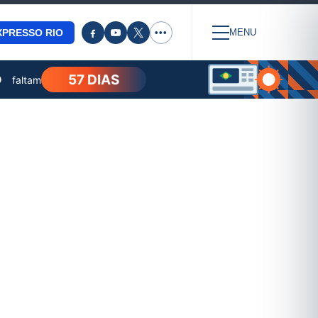
XPRESSO RIO
•••
MENU
57 DIAS
O
faltam