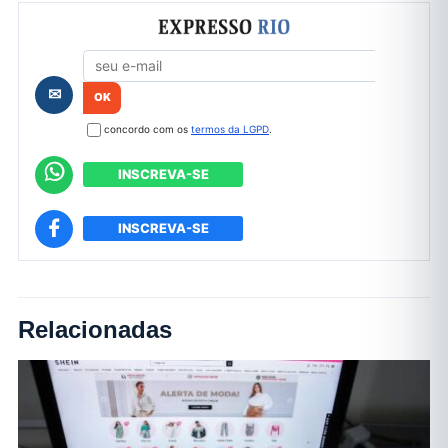
Formulário de cadastro
✉
concordo com os
termos da LGPD
.
INSCREVA-SE
INSCREVA-SE
Relacionadas