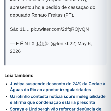
apresentou hoje pedido de cassação do
deputado Renato Freitas (PT).
São 11… pic.twitter.com/2dfqROjvQN
— F Ê N I X 🇧🇷✨ (@fenixb22) May 6,
2026
Leia também:
Justiça suspende desconto de 24% da Cedae à
Águas do Rio ao apontar irregularidades
Garotinho contesta notícia sobre inelegibilidade
e afirma que condenação estaria prescrita
Soraya e Lindbergh vão reforçar denúncia de