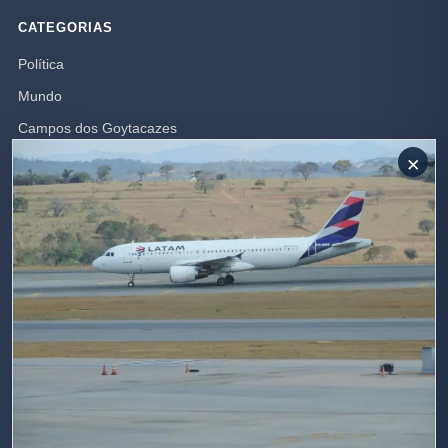
CATEGORIAS
Política
Mundo
Campos dos Goytacazes
×
Brasil
Opinião
Rio de Janeiro
Polícia
SIGA-NOS
Receba nossas publicações