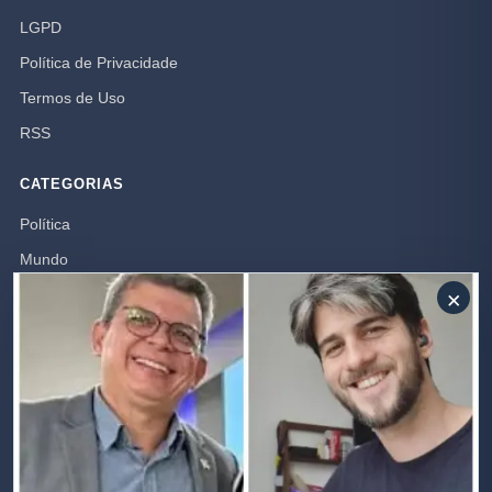
LGPD
Política de Privacidade
Termos de Uso
RSS
CATEGORIAS
Política
Mundo
×
Campos dos Goytacazes
Brasil
Opinião
Rio de Janeiro
Polícia
SIGA-NOS