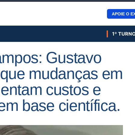
APOIE O E
1º TURN
Campos: Gustavo
a que mudanças em
entam custos e
sem base científica.