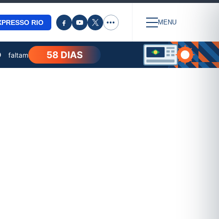
XPRESSO RIO
•••
MENU
58 DIAS
O
faltam