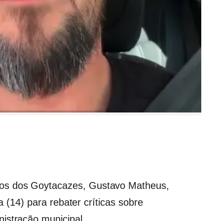
s dos Goytacazes
,
Gustavo Matheus
,
ra (14) para rebater críticas sobre
istração municipal.