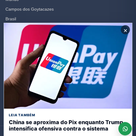
Campos dos Goytacazes
Brasil
×
Opinião
Rio de Janeiro
Polícia
SIGA-NOS
Receba nossas publicações
Inscreva-se
LEIA TAMBÉM
China se aproxima do Pix enquanto Trump
intensifica ofensiva contra o sistema
© 2026 Expresso Rio. Todos os direitos reservados.