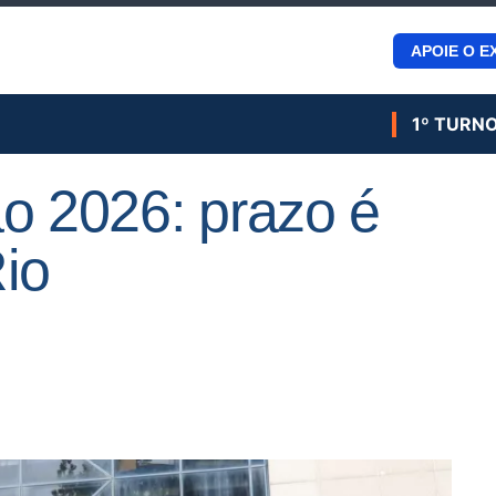
APOIE O E
1º TURN
o 2026: prazo é
io