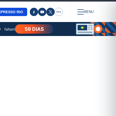
XPRESSO RIO
•••
MENU
59 DIAS
O
faltam