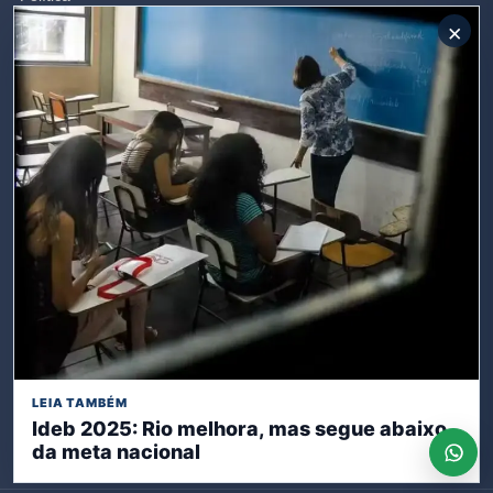
×
Mundo
Campos dos Goytacazes
Brasil
Opinião
Polícia
Rio de Janeiro
SIGA-NOS
Receba nossas publicações
LEIA TAMBÉM
Ideb 2025: Rio melhora, mas segue abaixo
Inscreva-se
da meta nacional