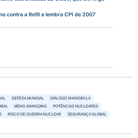
rno contra a Refit e lembra CPI de 2007
NAL
DEFESA MUNDIAL
DIÁLOGO SHANGRI-LA
OBAL
MENG XIANGQING
POTÊNCIAS NUCLEARES
S
RISCO DE GUERRA NUCLEAR
SEGURANÇA GLOBAL