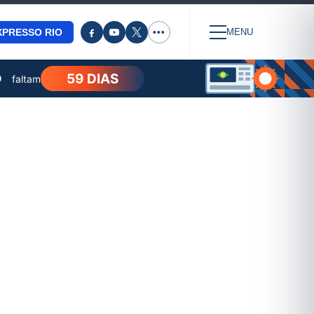
XPRESSO RIO
•••
MENU
59 DIAS
O
faltam