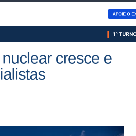
APOIE O E
1º TURN
 nuclear cresce e
alistas