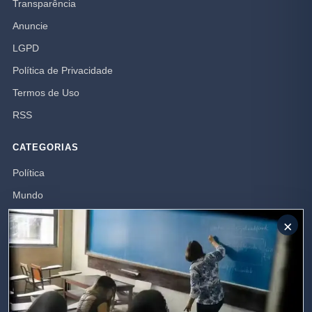
Transparência
Anuncie
LGPD
Política de Privacidade
Termos de Uso
RSS
CATEGORIAS
Política
Mundo
Campos dos Goytacazes
×
Brasil
Opinião
Polícia
Rio de Janeiro