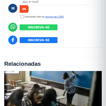
✉
concordo com os
termos da LGPD
.
INSCREVA-SE
INSCREVA-SE
Relacionadas