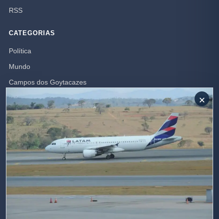
RSS
CATEGORIAS
Política
Mundo
Campos dos Goytacazes
×
Brasil
Opinião
Rio de Janeiro
Polícia
SIGA-NOS