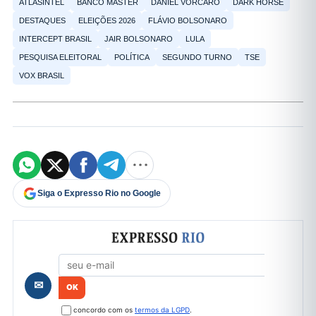
ATLASINTEL
BANCO MASTER
DANIEL VORCARO
DARK HORSE
DESTAQUES
ELEIÇÕES 2026
FLÁVIO BOLSONARO
INTERCEPT BRASIL
JAIR BOLSONARO
LULA
PESQUISA ELEITORAL
POLÍTICA
SEGUNDO TURNO
TSE
VOX BRASIL
Siga o Expresso Rio no Google
Formulário de cadastro
✉
concordo com os
termos da LGPD
.