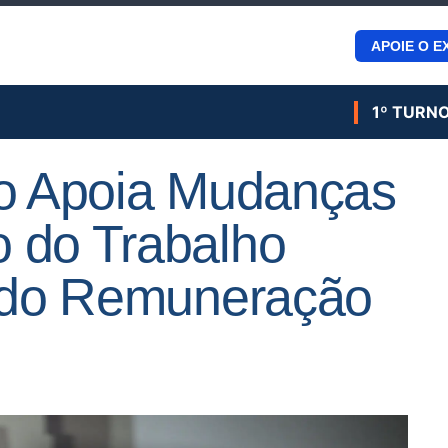
APOIE O E
1º TURN
ro Apoia Mudanças
 do Trabalho
indo Remuneração