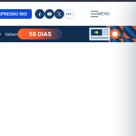
XPRESSO RIO
•••
MENU
58 DIAS
O
faltam