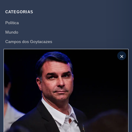
CATEGORIAS
Política
Mundo
Campos dos Goytacazes
Brasil
×
Opinião
Rio de Janeiro
Polícia
SIGA-NOS
Receba nossas publicações