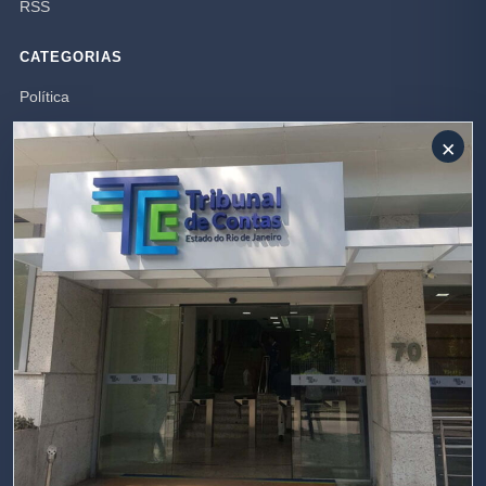
RSS
CATEGORIAS
Política
Mundo
×
Campos dos Goytacazes
Brasil
Opinião
Rio de Janeiro
Polícia
SIGA-NOS
Receba nossas publicações