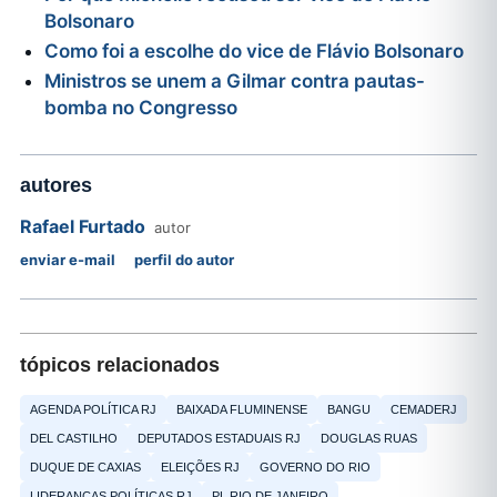
Bolsonaro
Como foi a escolhe do vice de Flávio Bolsonaro
Ministros se unem a Gilmar contra pautas-
bomba no Congresso
autores
Rafael Furtado
autor
enviar e-mail
perfil do autor
tópicos relacionados
AGENDA POLÍTICA RJ
BAIXADA FLUMINENSE
BANGU
CEMADERJ
DEL CASTILHO
DEPUTADOS ESTADUAIS RJ
DOUGLAS RUAS
DUQUE DE CAXIAS
ELEIÇÕES RJ
GOVERNO DO RIO
LIDERANÇAS POLÍTICAS RJ
PL RIO DE JANEIRO