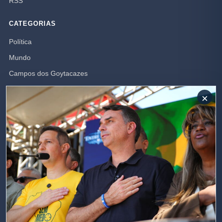
RSS
CATEGORIAS
Política
Mundo
Campos dos Goytacazes
Brasil
×
Opinião
Rio de Janeiro
Polícia
SIGA-NOS
Receba nossas publicações