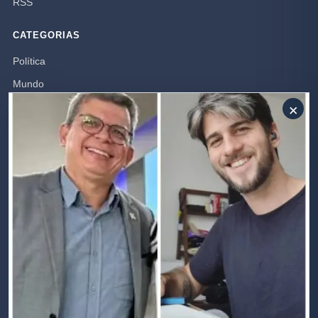
RSS
CATEGORIAS
Política
Mundo
×
Campos dos Goytacazes
Brasil
Opinião
Polícia
Rio de Janeiro
SIGA-NOS
Receba nossas publicações