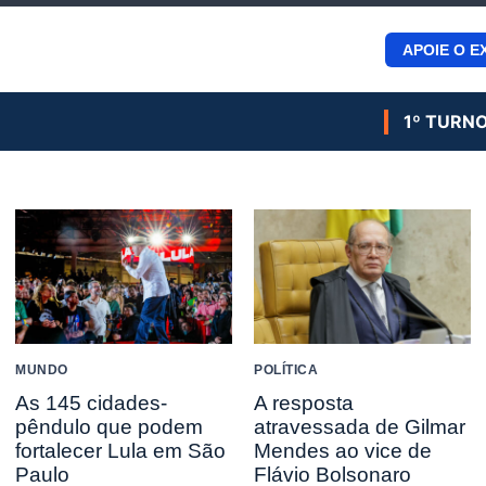
APOIE O E
1º TURN
MUNDO
POLÍTICA
As 145 cidades-
A resposta
pêndulo que podem
atravessada de Gilmar
fortalecer Lula em São
Mendes ao vice de
Paulo
Flávio Bolsonaro