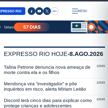
XPRESSO RIO
•••
MENU
57 DIAS
O
faltam
EXPRESSO RIO HOJE
-
8.AGO.2026
22h55
Talíria Petrone denuncia nova ameaça de
morte contra ela e os filhos
22h55
Mendonça vira “investigador” e põe
inquéritos em risco, alerta Míriam Leitão
22h55
Discord terá cinco dias para explicar como
protege crianças e adolescentes