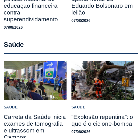
educação financeira
Eduardo Bolsonaro em
contra
leilão
superendividamento
07/08/2026
07/08/2026
Saúde
SAÚDE
SAÚDE
Carreta da Saúde inicia
“Explosão repentina”: o
exames de tomografia
que é o ciclone-bomba
e ultrassom em
07/08/2026
Campos