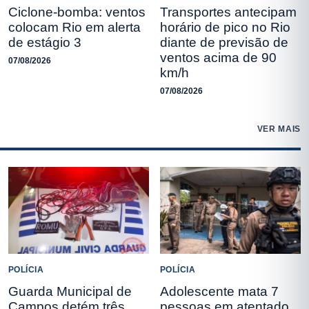
Ciclone-bomba: ventos
Transportes antecipam
colocam Rio em alerta
horário de pico no Rio
de estágio 3
diante de previsão de
ventos acima de 90
07/08/2026
km/h
07/08/2026
VER MAIS
POLÍCIA
POLÍCIA
Guarda Municipal de
Adolescente mata 7
Campos detém três
pessoas em atentado