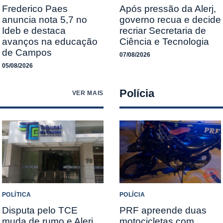
Frederico Paes
Após pressão da Alerj,
anuncia nota 5,7 no
governo recua e decide
Ideb e destaca
recriar Secretaria de
avanços na educação
Ciência e Tecnologia
de Campos
07/08/2026
05/08/2026
Polícia
VER MAIS
POLÍTICA
POLÍCIA
Disputa pelo TCE
PRF apreende duas
muda de rumo e Alerj
motocicletas com