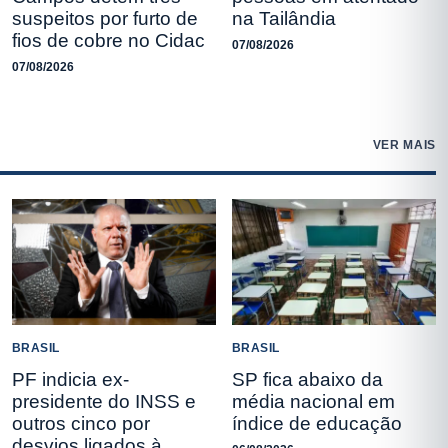
suspeitos por furto de
na Tailândia
fios de cobre no Cidac
07/08/2026
07/08/2026
VER MAIS
BRASIL
BRASIL
PF indicia ex-
SP fica abaixo da
presidente do INSS e
média nacional em
outros cinco por
índice de educação
desvios ligados à