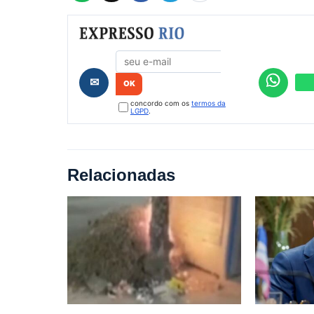
Formulário de cadastro
✉
concordo com os
termos da
LGPD
.
Relacionadas