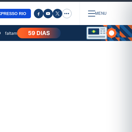
XPRESSO RIO
•••
MENU
59 DIAS
O
faltam