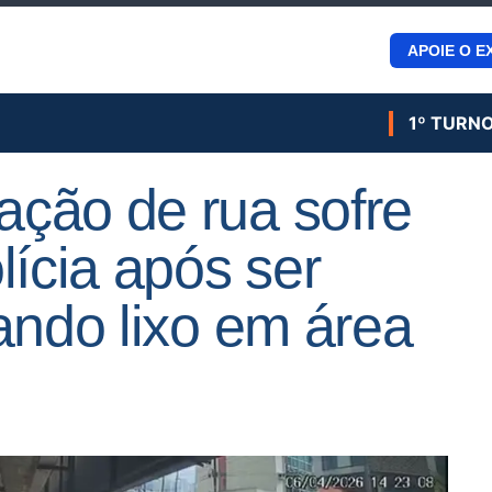
APOIE O E
1º TURN
ção de rua sofre
lícia após ser
ando lixo em área