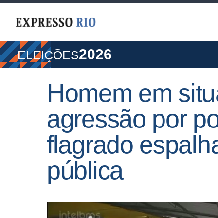
2026
ELEIÇÕES
Homem em situa
agressão por po
flagrado espalh
pública