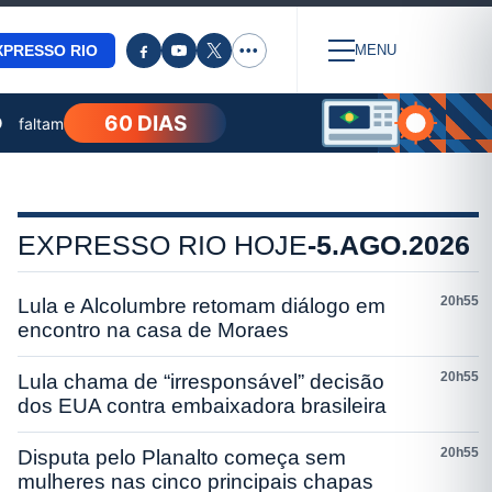
XPRESSO RIO
•••
MENU
60 DIAS
O
faltam
EXPRESSO RIO HOJE
-
5.AGO.2026
20h55
Lula e Alcolumbre retomam diálogo em
encontro na casa de Moraes
20h55
Lula chama de “irresponsável” decisão
dos EUA contra embaixadora brasileira
20h55
Disputa pelo Planalto começa sem
mulheres nas cinco principais chapas