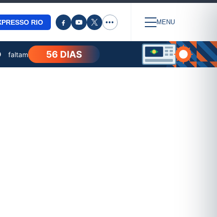
XPRESSO RIO
•••
MENU
56 DIAS
O
faltam