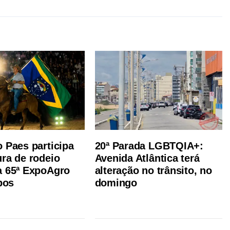
o Paes participa
20ª Parada LGBTQIA+:
ura de rodeio
Avenida Atlântica terá
a 65ª ExpoAgro
alteração no trânsito, no
pos
domingo