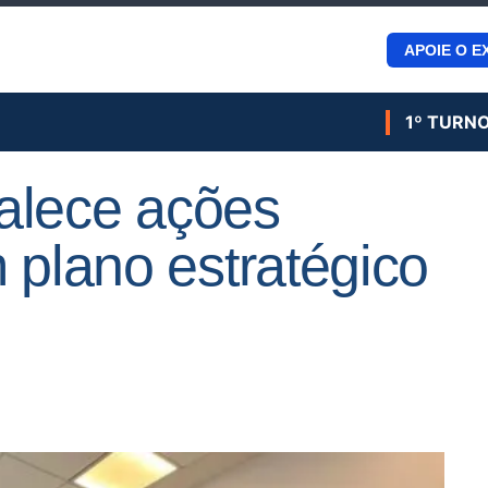
APOIE O E
1º TURN
talece ações
 plano estratégico