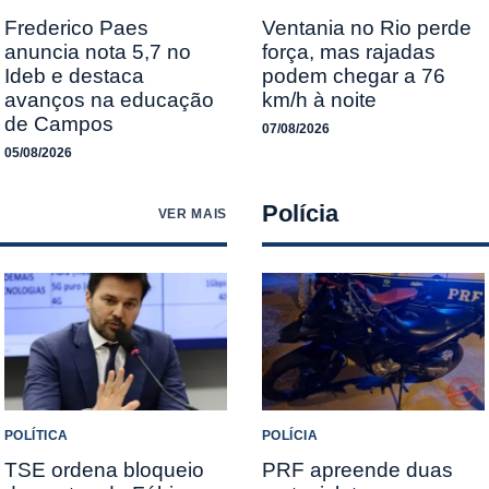
Frederico Paes
Ventania no Rio perde
anuncia nota 5,7 no
força, mas rajadas
Ideb e destaca
podem chegar a 76
avanços na educação
km/h à noite
de Campos
07/08/2026
05/08/2026
Polícia
VER MAIS
POLÍTICA
POLÍCIA
TSE ordena bloqueio
PRF apreende duas