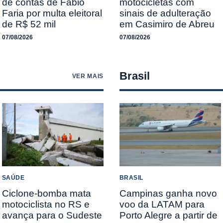
de contas de Fábio
motocicletas com
Faria por multa eleitoral
sinais de adulteração
de R$ 52 mil
em Casimiro de Abreu
07/08/2026
07/08/2026
Brasil
VER MAIS
SAÚDE
BRASIL
Ciclone-bomba mata
Campinas ganha novo
motociclista no RS e
voo da LATAM para
avança para o Sudeste
Porto Alegre a partir de