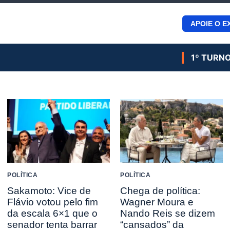
APOIE O E
1º TURN
POLÍTICA
POLÍTICA
Sakamoto: Vice de
Chega de política:
Flávio votou pelo fim
Wagner Moura e
da escala 6×1 que o
Nando Reis se dizem
senador tenta barrar
“cansados” da