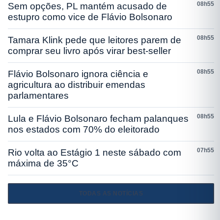
08h55
Sem opções, PL mantém acusado de
estupro como vice de Flávio Bolsonaro
08h55
Tamara Klink pede que leitores parem de
comprar seu livro após virar best-seller
08h55
Flávio Bolsonaro ignora ciência e
agricultura ao distribuir emendas
parlamentares
08h55
Lula e Flávio Bolsonaro fecham palanques
nos estados com 70% do eleitorado
07h55
Rio volta ao Estágio 1 neste sábado com
máxima de 35°C
TODAS AS NOTÍCIAS