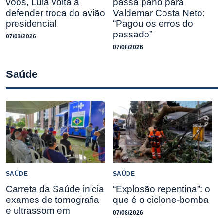
voos, Lula volta a
passa pano para
defender troca do avião
Valdemar Costa Neto:
presidencial
“Pagou os erros do
passado”
07/08/2026
07/08/2026
Saúde
SAÚDE
SAÚDE
Carreta da Saúde inicia
“Explosão repentina”: o
exames de tomografia
que é o ciclone-bomba
e ultrassom em
07/08/2026