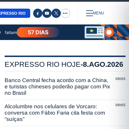
XPRESSO RIO
•••
MENU
57 DIAS
O
faltam
EXPRESSO RIO HOJE
-
8.AGO.2026
09h55
Banco Central fecha acordo com a China,
e turistas chineses poderão pagar com Pix
no Brasil
09h55
Alcolumbre nos celulares de Vorcaro:
conversa com Fábio Faria cita festa com
“suíças”